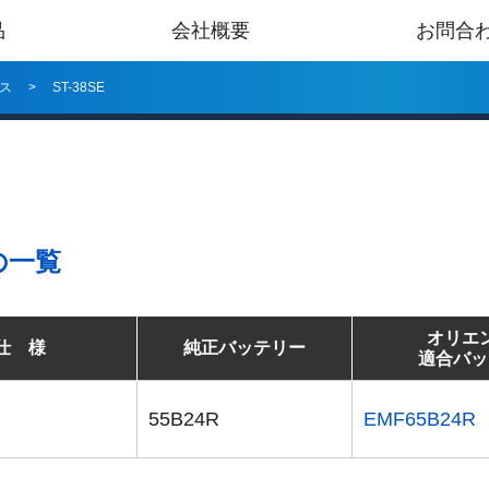
品
会社概要
お問合
ス
ST-38SE
の一覧
オリエ
仕 様
純正バッテリー
適合バッ
55B24R
EMF65B24R