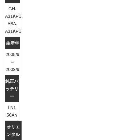
GH-
A31KFU,
ABA-
A31KFU
2005/9
～
2009/9
LN1
50Ah