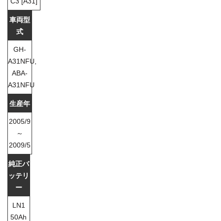
C3 [A31]
GH-
A31NFU,
ABA-
A31NFU
2005/9
～
2009/5
LN1
50Ah