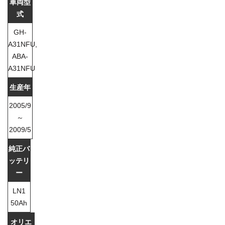
GH-
A31NFU,
ABA-
A31NFU
2005/9
～
2009/5
LN1
50Ah