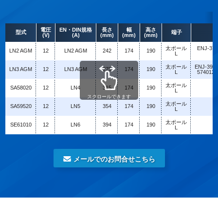
電圧
EN・DIN規格
長さ
幅
高さ
型式
端子
(V)
(A)
(mm)
(mm)
(mm)
太ポール
ENJ-375
LN2 AGM
12
LN2 AGM
242
174
190
L
太ポール
ENJ-390L
LN3 AGM
12
LN3 AGM
275
174
190
L
5740120
太ポール
SA58020
12
LN4
315
174
190
L
スクロールできます
太ポール
SA59520
12
LN5
354
174
190
L
太ポール
SE61010
12
LN6
394
174
190
L
メールでのお問合せこちら